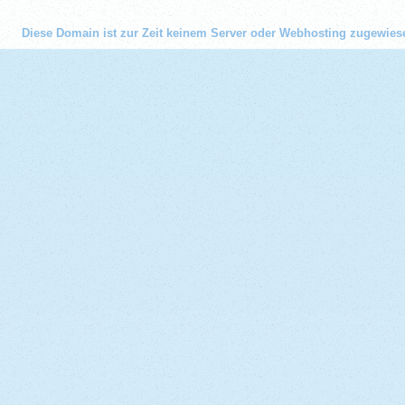
Diese Domain ist zur Zeit keinem Server oder Webhosting zugewies